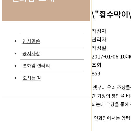
\"횡수막이\
작성자
관리자
인사말씀
작성일
공지사항
2017-01-06 10:4
조회
연화암 갤러리
853
오시는 길
옛부터 우리 조상들
간 가정의 평안을 
되는데
무당을 통해
연화암에서는 양력 