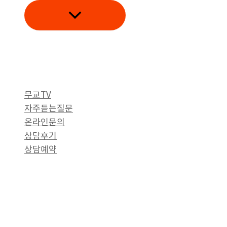
로
건
너
뛰
기
무교TV
자주듣는질문
온라인문의
상담후기
상담예약