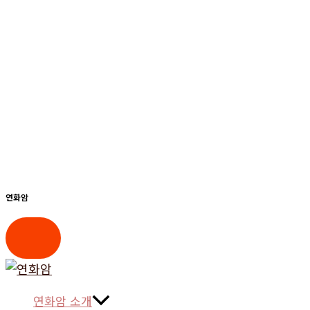
연화암
콘
텐
연화암 소개
츠