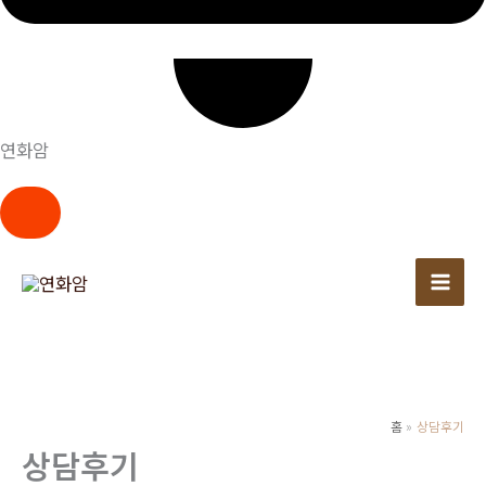
연화암
콘
텐
츠
로
건
너
뛰
홈
상담후기
상담후기
기