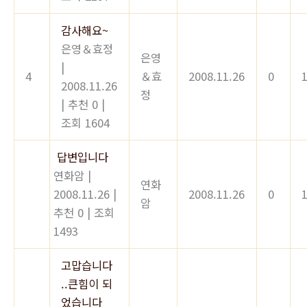
감사해요~
은영＆효정
은영
|
4
＆효
2008.11.26
0
2008.11.26
정
|
추천 0
|
조회 1604
답변입니다
연화암
|
연화
2008.11.26
|
2008.11.26
0
암
추천 0
|
조회
1493
고맙습니다
..큰힘이 되
었습니다