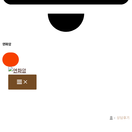
연화암
콘
텐
츠
로
건
너
뛰
홈
상담후기
기