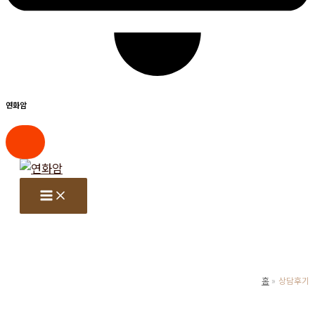
연화암
콘
텐
츠
로
건
너
뛰
홈
상담후기
기