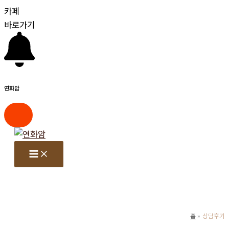
카페
바로가기
연화암
콘
텐
츠
로
건
너
뛰
홈
상담후기