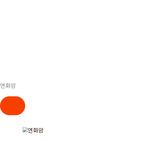
연화암
콘
텐
츠