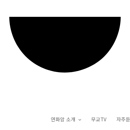
연화암 소개
무교TV
자주