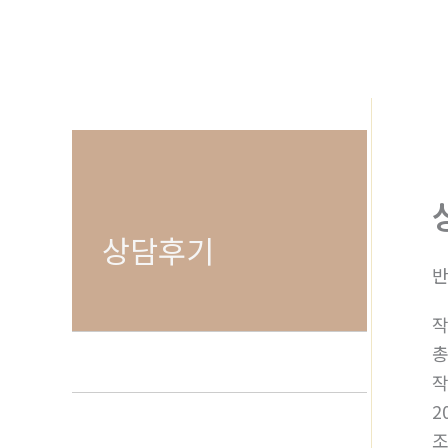
로
건
너
뛰
기
상담후기
반
2