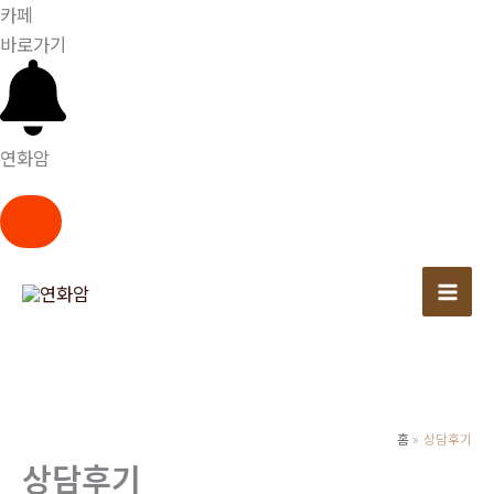
카페
바로가기
연화암
콘
텐
츠
로
건
너
뛰
홈
상담후기
상담후기
기