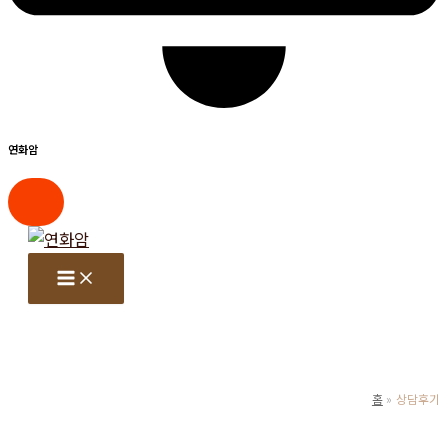
연화암
콘
텐
츠
로
건
너
뛰
홈
상담후기
기