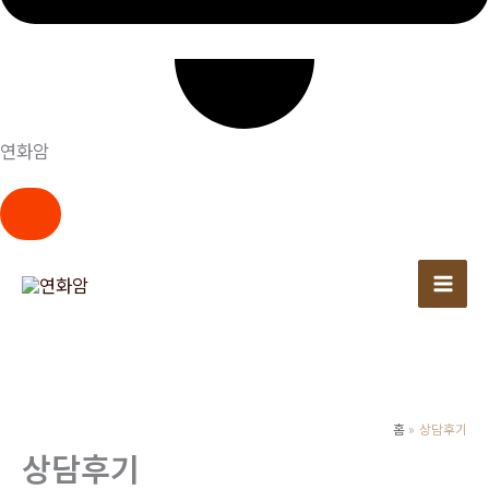
연화암
콘
텐
츠
로
건
너
뛰
홈
상담후기
상담후기
기