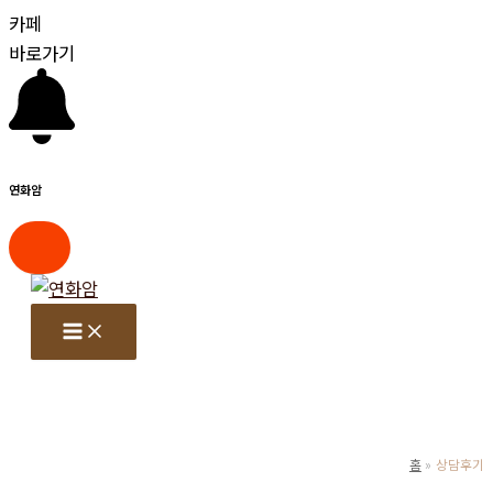
카페
바로가기
연화암
콘
텐
츠
로
건
너
뛰
홈
상담후기