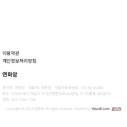
이용약관
개인정보처리방침
연화암
회사명: 연화암 대표자: 정윤경
사업자등록번호:
733-91-01830
주소: 12929 경기 하남시 미사강변한강로410번길 77 (덕풍동 931번지)
전화:
010-7165-7793
Copyright © 2024 연화암. All rights reserved.
Created by
Yescall.com
[
관리자
]