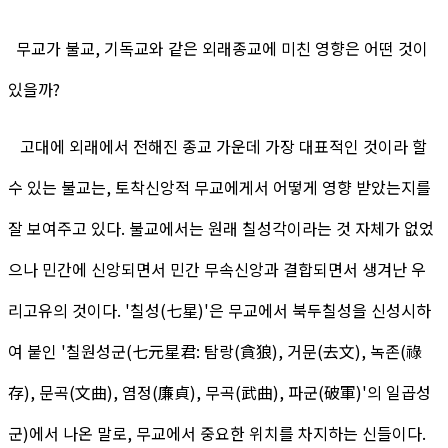
무교가 불교, 기독교와 같은 외래종교에 미친 영향은 어떤 것이
있을까?
고대에 외래에서 전해진 종교 가운데 가장 대표적인 것이라 할
수 있는 불교는, 토착신앙적 무교에게서 어떻게 영향 받았는지를
잘 보여주고 있다. 불교에서는 원래 칠성각이라는 것 자체가 없었
으나 민간에 신앙되면서 민간 무속신앙과 결합되면서 생겨난 우
리고유의 것이다. '칠성(七星)'은 무교에서 북두칠성을 신성시하
여 붙인 '칠원성군(七元星君: 탐랑(貪狼), 거문(去文), 녹존(祿
存), 문곡(文曲), 염정(廉貞), 무곡(武曲), 파군(破軍)'의 일곱성
군)에서 나온 말로, 무교에서 중요한 위치를 차지하는 신들이다.