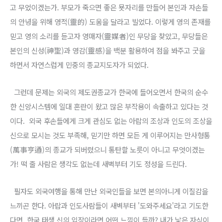
고 무었이겠는가. 부모가 죽으면 좋은 묫자리를 만들어 본인과 자손들
의 안녕을 위해 영적(靈的) 도움을 달라고 빌었다. 이렇게 영의 존재를
믿고 영의 소리를 듣고자 영매자(靈媒者)인 무당을 찾았고, 무당들은
본인의 신성(神聖)과 영감(靈感)을 백분 활용하여 점을 봐주고 굿을
하면서 자연스럽게 민중의 종교지도자가 되었다.
그런데 문제는 외국의 제도권종교가 한국에 들어오면서 한국의 순수
한 신앙시스템에 일대 혼란이 왔고 많은 부작용이 속출하고 있다는 것
이다. 외국 후손들에게 크게 관심도 없는 아랍의 조상과 인도의 조상을
신으로 모시는 것도 부족해, 믿기만 하면 모든 게 이루어지는 만사형통
(萬事亨通)의 종교가 되버렸으니 통탄할 노릇이 아니고 무엇이겠는
가! 떡 줄 사람은 생각도 없는데 새벽부터 기도 정성을 드린다.
필자도 외국여행을 통해 만난 외국인들을 보면 본의아니게 이질감을
느끼곤 한다. 아랍과 인도사람들이 새벽부터 '도와주세요'라고 기도한
다면, 한국 태생 신의 입장이라면 어떤 느낌이 들까? 내가 낳은 자식이