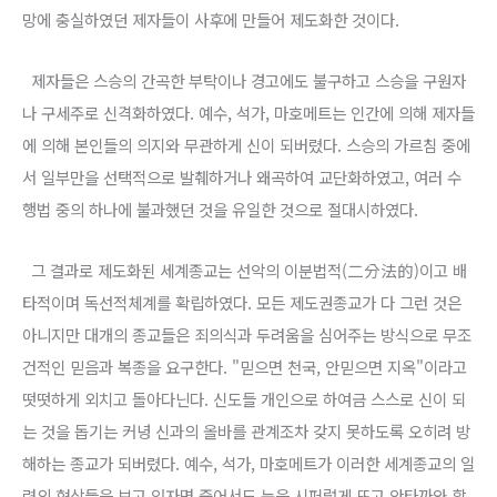
망에 충실하였던 제자들이 사후에 만들어 제도화한 것이다.
제자들은 스승의 간곡한 부탁이나 경고에도 불구하고 스승을 구원자
나 구세주로 신격화하였다. 예수, 석가, 마호메트는 인간에 의해 제자들
에 의해 본인들의 의지와 무관하게 신이 되버렸다. 스승의 가르침 중에
서 일부만을 선택적으로 발췌하거나 왜곡하여 교단화하였고, 여러 수
행법 중의 하나에 불과했던 것을 유일한 것으로 절대시하였다.
그 결과로 제도화된 세계종교는 선악의 이분법적(二分法的)이고 배
타적이며 독선적체계를 확립하였다. 모든 제도권종교가 다 그런 것은
아니지만 대개의 종교들은 죄의식과 두려움을 심어주는 방식으로 무조
건적인 믿음과 복종을 요구한다. "믿으면 천국, 안믿으면 지옥"이라고
떳떳하게 외치고 돌아다닌다. 신도들 개인으로 하여금 스스로 신이 되
는 것을 돕기는 커녕 신과의 올바를 관계조차 갖지 못하도록 오히려 방
해하는 종교가 되버렸다.
예수, 석가, 마호메트가 이러한 세계종교의 일
련의 현상들을 보고 있자면 죽어서도 눈을 시퍼렇게 뜨고 안타까와 할