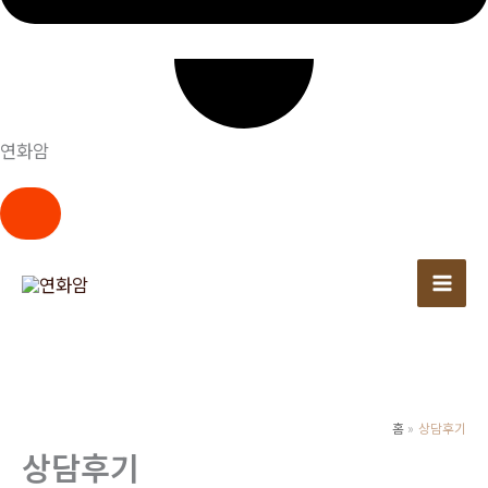
연화암
콘
텐
츠
로
건
너
뛰
홈
상담후기
상담후기
기