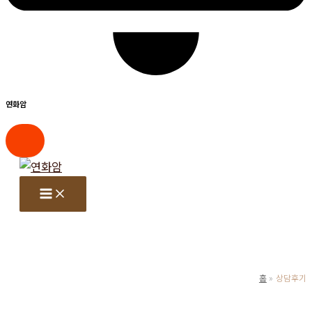
연화암
콘
텐
츠
로
건
너
뛰
홈
상담후기
기