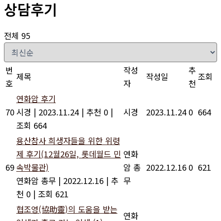
상담후기
전체 95
번
작성
추
제목
작성일
조회
호
자
천
연화암 후기
70
시경
|
2023.11.24
|
추천 0
|
시경
2023.11.24
0
664
조회 664
용산참사 희생자들을 위한 위령
제 후기(12월26일, 롯데월드 민
연화
69
속박물관)
암 총
2022.12.16
0
621
연화암 총무
|
2022.12.16
|
추
무
천 0
|
조회 621
협조영(協助靈)의 도움을 받는
연화