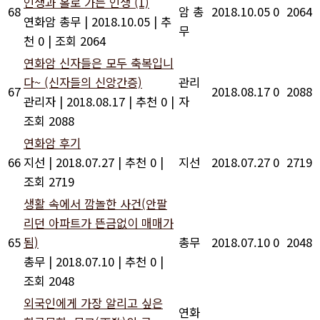
인생과 홀로 가는 인생
(1)
68
암 총
2018.10.05
0
2064
연화암 총무
|
2018.10.05
|
추
무
천 0
|
조회 2064
연화암 신자들은 모두 축복입니
다~ (신자들의 신앙간증)
관리
67
2018.08.17
0
2088
관리자
|
2018.08.17
|
추천 0
|
자
조회 2088
연화암 후기
66
지선
|
2018.07.27
|
추천 0
|
지선
2018.07.27
0
2719
조회 2719
생활 속에서 깜놀한 사건(안팔
리던 아파트가 뜬금없이 매매가
65
됨)
총무
2018.07.10
0
2048
총무
|
2018.07.10
|
추천 0
|
조회 2048
외국인에게 가장 알리고 싶은
연화