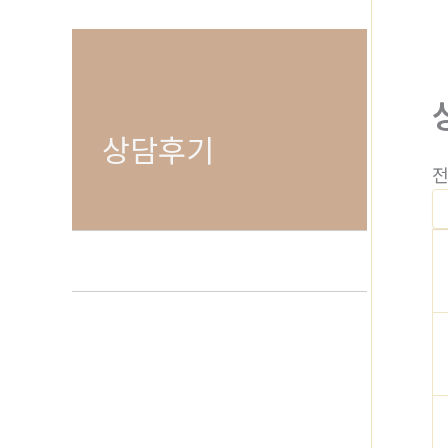
뛰
기
상담후기
전