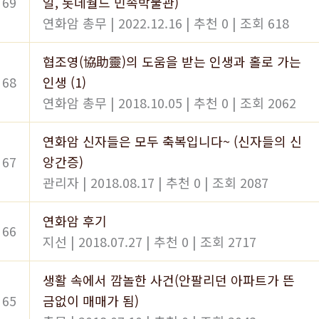
69
일, 롯데월드 민속박물관)
연화암 총무
|
2022.12.16
|
추천 0
|
조회 618
협조영(協助靈)의 도움을 받는 인생과 홀로 가는
68
인생
(1)
연화암 총무
|
2018.10.05
|
추천 0
|
조회 2062
연화암 신자들은 모두 축복입니다~ (신자들의 신
67
앙간증)
관리자
|
2018.08.17
|
추천 0
|
조회 2087
연화암 후기
66
지선
|
2018.07.27
|
추천 0
|
조회 2717
생활 속에서 깜놀한 사건(안팔리던 아파트가 뜬
65
금없이 매매가 됨)