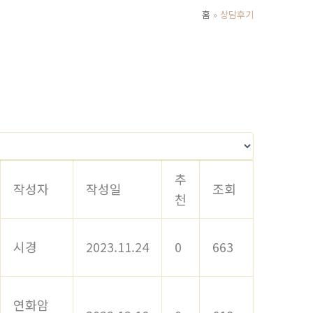
홈
상담후기
추
작성자
작성일
조회
천
시경
2023.11.24
0
663
연화암