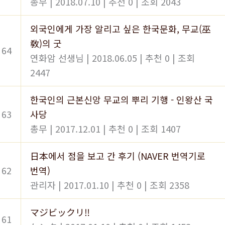
총무
|
2018.07.10
|
추천 0
|
조회 2043
외국인에게 가장 알리고 싶은 한국문화, 무교(巫
敎)의 굿
64
연화암 선생님
|
2018.06.05
|
추천 0
|
조회
2447
한국인의 근본신앙 무교의 뿌리 기행 - 인왕산 국
63
사당
총무
|
2017.12.01
|
추천 0
|
조회 1407
日本에서 점을 보고 간 후기 (NAVER 번역기로
62
번역)
관리자
|
2017.01.10
|
추천 0
|
조회 2358
マジビックリ‼️
61