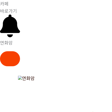
카페
바로가기
연화암
콘
텐
츠
로
건
너