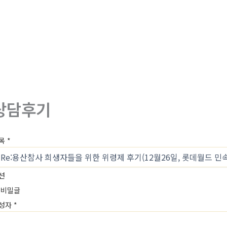
상담후기
목
*
션
비밀글
성자
*