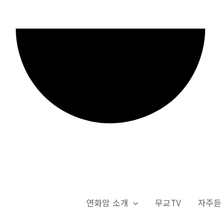
연화암 소개
무교TV
자주