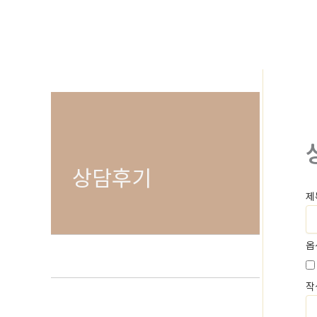
로
건
너
뛰
기
상담후기
제
옵
작