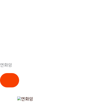
연화암
콘
텐
츠