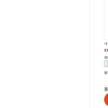
사
K
썸
통