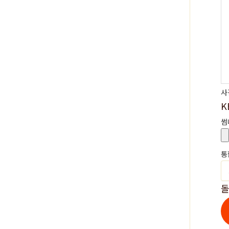
사
K
썸
통