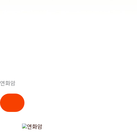
연화암
콘
텐
츠