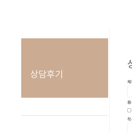
로
건
너
뛰
기
상담후기
제
옵
작