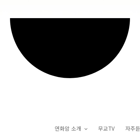
연화암 소개
무교TV
자주