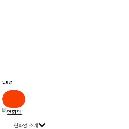
연화암
콘
텐
연화암 소개
츠