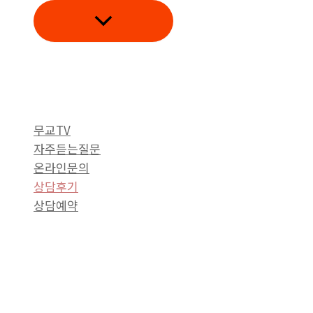
로
건
너
뛰
기
무교TV
자주듣는질문
온라인문의
상담후기
상담예약