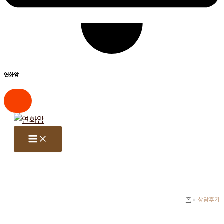
연화암
콘
텐
츠
로
건
너
뛰
홈
상담후기
기